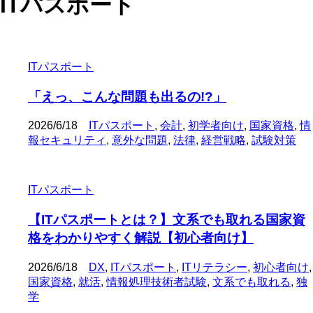
ITパスポート
ITパスポート
「えっ、こんな問題も出るの!?」
2026/6/18
ITパスポート
,
会計
,
初学者向け
,
国家資格
,
情
報セキュリティ
,
意外な問題
,
法律
,
経営戦略
,
試験対策
ITパスポート
【ITパスポートとは？】文系でも取れる国家資
格をわかりやすく解説【初心者向け】
2026/6/18
DX
,
ITパスポート
,
ITリテラシー
,
初心者向け
,
国家資格
,
就活
,
情報処理技術者試験
,
文系でも取れる
,
独
学