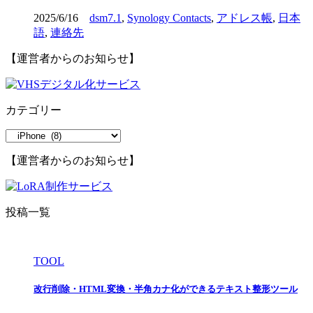
2025/6/16
dsm7.1
,
Synology Contacts
,
アドレス帳
,
日本
語
,
連絡先
【運営者からのお知らせ】
カテゴリー
カ
テ
【運営者からのお知らせ】
ゴ
リ
ー
投稿一覧
TOOL
改行削除・HTML変換・半角カナ化ができるテキスト整形ツール