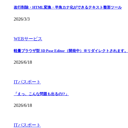
改行削除・HTML変換・半角カナ化ができるテキスト整形ツール
2026/3/3
WEBサービス
軽量ブラウザ型 3D Pose Editor（開発中）※リダイレクトされます。
2026/6/18
ITパスポート
「えっ、こんな問題も出るの!?」
2026/6/18
ITパスポート