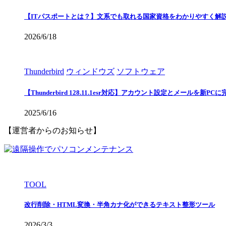
【ITパスポートとは？】文系でも取れる国家資格をわかりやすく解
2026/6/18
Thunderbird
ウィンドウズ
ソフトウェア
【Thunderbird 128.11.1esr対応】アカウント設定とメールを新P
2025/6/16
【運営者からのお知らせ】
TOOL
改行削除・HTML変換・半角カナ化ができるテキスト整形ツール
2026/3/3