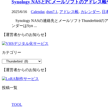
Synology NASとPCメールソフトのアド
2025/6/16
Calendar
,
dsm7.1
,
アドレス帳
,
カレンダー
,
日
Synology NASの連絡先とメールソフトThund
ンダーはSyn ...
【運営者からのお知らせ】
カテゴリー
カ
テ
【運営者からのお知らせ】
ゴ
リ
ー
投稿一覧
TOOL