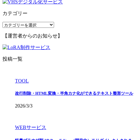
カテゴリー
カ
テ
【運営者からのお知らせ】
ゴ
リ
ー
投稿一覧
TOOL
改行削除・HTML変換・半角カナ化ができるテキスト整形ツール
2026/3/3
WEBサービス