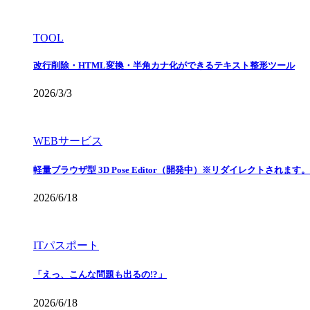
TOOL
改行削除・HTML変換・半角カナ化ができるテキスト整形ツール
2026/3/3
WEBサービス
軽量ブラウザ型 3D Pose Editor（開発中）※リダイレクトされます。
2026/6/18
ITパスポート
「えっ、こんな問題も出るの!?」
2026/6/18