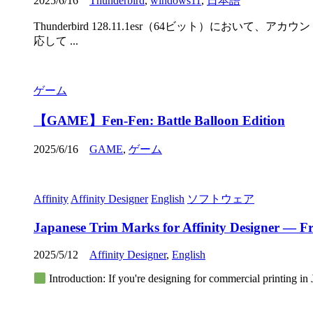
2025/6/16
Thunderbird
,
windows11
,
日本語
Thunderbird 128.11.1esr（64ビット）
応して ...
ゲーム
【GAME】Fen-Fen: Battle Balloon Edition
2025/6/16
GAME
,
ゲーム
Affinity
Affinity Designer
English
ソフトウェア
Japanese Trim Marks for Affinity Designer — Fre
2025/5/12
Affinity Designer
,
English
Introduction: If you're designing for commercial printing in 