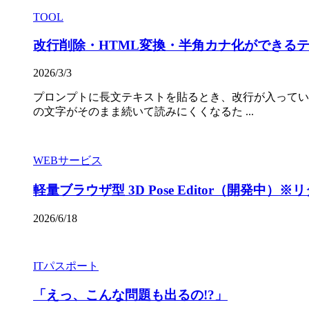
TOOL
改行削除・HTML変換・半角カナ化ができる
2026/3/3
プロンプトに長文テキストを貼るとき、改行が入ってい
の文字がそのまま続いて読みにくくなるた ...
WEBサービス
軽量ブラウザ型 3D Pose Editor（開発中
2026/6/18
ITパスポート
「えっ、こんな問題も出るの!?」