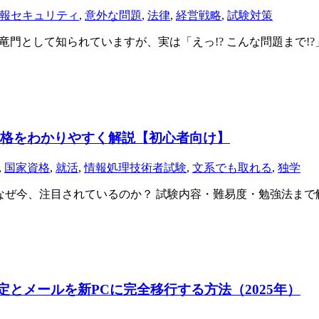
報セキュリティ
,
意外な問題
,
法律
,
経営戦略
,
試験対策
登竜門として知られていますが、実は「えっ!? こんな問題まで
資格をわかりやすく解説【初心者向け】
,
国家資格
,
就活
,
情報処理技術者試験
,
文系でも取れる
,
独学
 なぜ今、注目されているのか？ 試験内容・難易度・勉強法ま
カウント設定とメールを新PCに完全移行する方法（2025年）