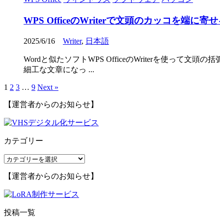
WPS OfficeのWriterで文頭のカッコを端に
2025/6/16
Writer
,
日本語
Wordと似たソフトWPS OfficeのWriterを
細工な文章になっ ...
1
2
3
…
9
Next »
【運営者からのお知らせ】
カテゴリー
カ
テ
【運営者からのお知らせ】
ゴ
リ
ー
投稿一覧