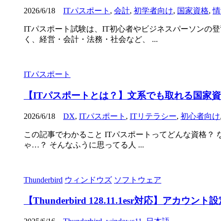
2026/6/18
ITパスポート
,
会計
,
初学者向け
,
国家資格
,
情
ITパスポート試験は、IT初心者やビジネスパーソンの
く、経営・会計・法務・社会など、 ...
ITパスポート
【ITパスポートとは？】文系でも取れる国家
2026/6/18
DX
,
ITパスポート
,
ITリテラシー
,
初心者向け
この記事でわかること ITパスポートってどんな資格？
ゃ…？ そんなふうに思ってる人 ...
Thunderbird
ウィンドウズ
ソフトウェア
【Thunderbird 128.11.1esr対応】ア