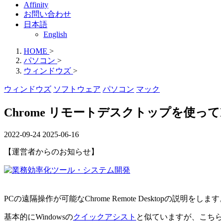
Affinity
お問い合わせ
日本語
English
HOME
>
パソコン
>
ウィンドウズ
>
ウィンドウズ
ソフトウェア
パソコン
マック
Chrome リモートデスクトップを使って
2022-09-24
2025-06-16
【運営者からのお知らせ】
PCの遠隔操作が可能なChrome Remote Desktopの説明をしま
基本的にWindowsの
クイックアシスト
と似ていますが、こちら