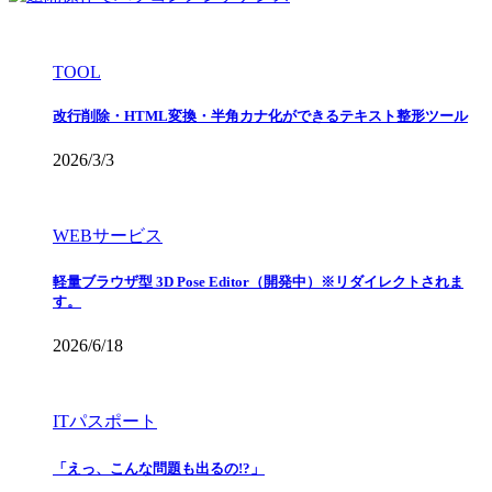
TOOL
改行削除・HTML変換・半角カナ化ができるテキスト整形ツール
2026/3/3
WEBサービス
軽量ブラウザ型 3D Pose Editor（開発中）※リダイレクトされま
す。
2026/6/18
ITパスポート
「えっ、こんな問題も出るの!?」