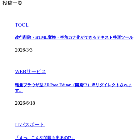
投稿一覧
TOOL
改行削除・HTML変換・半角カナ化ができるテキスト整形ツール
2026/3/3
WEBサービス
軽量ブラウザ型 3D Pose Editor（開発中）※リダイレクトされま
す。
2026/6/18
ITパスポート
「えっ、こんな問題も出るの!?」